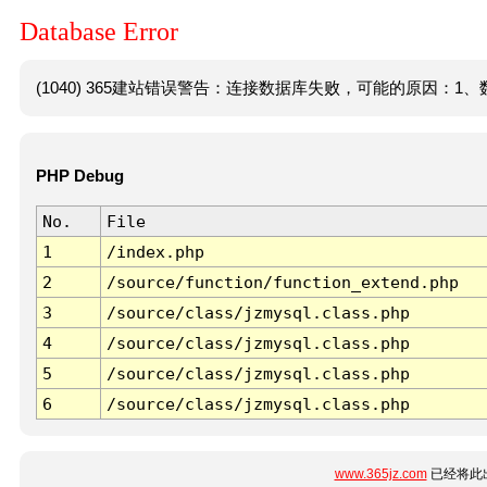
Database Error
(1040) 365建站错误警告：连接数据库失败，可能的原因：1、数
PHP Debug
No.
File
1
/index.php
2
/source/function/function_extend.php
3
/source/class/jzmysql.class.php
4
/source/class/jzmysql.class.php
5
/source/class/jzmysql.class.php
6
/source/class/jzmysql.class.php
www.365jz.com
已经将此